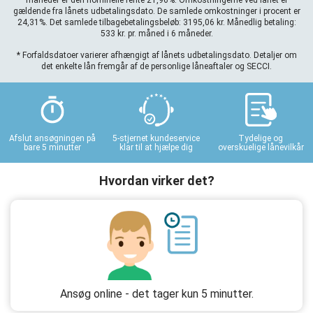
måneder er den nominelle rente 21,96%. Omkostningerne ved lånet er
gældende fra lånets udbetalingsdato. De samlede omkostninger i procent er
24,31%. Det samlede tilbagebetalingsbeløb: 3195,06 kr. Månedlig betaling:
533 kr. pr. måned i 6 måneder.
* Forfaldsdatoer varierer afhængigt af lånets udbetalingsdato. Detaljer om
det enkelte lån fremgår af de personlige låneaftaler og SECCI.
Afslut ansøgningen på
5-stjernet kundeservice
Tydelige og
bare 5 minutter
klar til at hjælpe dig
overskuelige lånevilkår
Hvordan virker det?
Ansøg online - det tager kun 5 minutter.