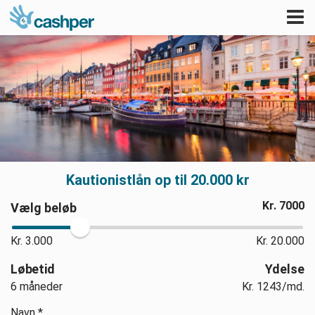
Tog
nav
Kautionistlån op til 20.000 kr
Kr.
7000
Vælg beløb
Kr. 3.000
Kr. 20.000
Løbetid
Ydelse
6 måneder
Kr.
1243/md.
Navn *