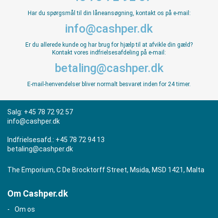
Har du spørgsmål til din låneansøgning, kontakt os på e-mail:
info@cashper.dk
Er du allerede kunde og har brug for hjælp til at afvikle din gæld?
Kontakt vores indfrielsesafdeling på e-mail:
betaling@cashper.dk
E-mail-henvendelser bliver normalt besvaret inden for 24 timer.
Salg:
+45 78 72 92 57
info@cashper.dk
Indfrielsesafd.:
+45 78 72 94 13
betaling@cashper.dk
The Emporium, C De Brocktorff Street, Msida, MSD 1421, Malta
Om Cashper.dk
Om os