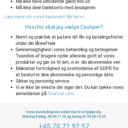
Må ikke have udstående gæld hos os
Må ikke dele bankkonto med ansøgeren
Læs mere om vores kautionist lån her>>
Hvorfor skal jeg vælge Cashper?
Nemt og praktisk at justere dit lån og betalingsfrister
under din låneaftale
Gennemsigtighed i vores behandling og betingelser:
Tusindvis af brugere nyder allerede godt af vores
produkter og gør os til det, vi er: din økonomiske ven
Maksimal fortrolighed og overholdelse af GDPR for
at beskytte dine økonomiske og personlige data.
Sikker og personlig service
Vi er ikke de eneste der siger det. Du kan tjekke vores
anmeldelser på
Financer.com
Vores kunderådgivere sidder klar til at hjælpe dig.
Mandag-fredag: 08.00-17.30 og lørdag kl. 09.00-15.00
+45 78 72 92 57