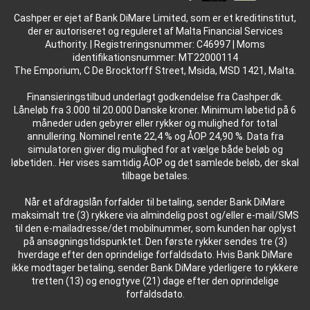
Cashper er ejet af Bank DiMare Limited, som er et kreditinstitut,
der er autoriseret og reguleret af Malta Financial Services
Authority. | Registreringsnummer: C46997 | Moms
identifikationsnummer: MT22000114
The Emporium, C De Brocktorff Street, Msida, MSD 1421, Malta.
Finansieringstilbud underlagt godkendelse fra Cashper.dk.
Låneløb fra 3.000 til 20.000 Danske kroner. Minimum løbetid på 6
måneder uden gebyrer eller rykker og mulighed for total
annullering. Nominel rente 22,4 % og ÅOP 24,90 %. Data fra
simulatoren giver dig mulighed for at vælge både beløb og
løbetiden.. Her vises samtidig ÅOP og det samlede beløb, der skal
tilbage betales.
Når et afdragslån forfalder til betaling, sender Bank DiMare
maksimalt tre (3) rykkere via almindelig post og/eller e-mail/SMS
til den e-mailadresse/det mobilnummer, som kunden har oplyst
på ansøgningstidspunktet. Den første rykker sendes tre (3)
hverdage efter den oprindelige forfaldsdato. Hvis Bank DiMare
ikke modtager betaling, sender Bank DiMare yderligere to rykkere
tretten (13) og enogtyve (21) dage efter den oprindelige
forfaldsdato.