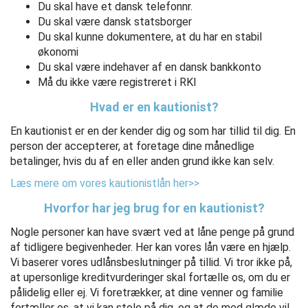
Du skal have et dansk telefonnr.
Du skal være dansk statsborger
Du skal kunne dokumentere, at du har en stabil
økonomi
Du skal være indehaver af en dansk bankkonto
Må du ikke være registreret i RKI
Hvad er en kautionist?
En kautionist er en der kender dig og som har tillid til dig. En
person der accepterer, at foretage dine månedlige
betalinger, hvis du af en eller anden grund ikke kan selv.
Læs mere om vores kautionistlån her>>
Hvorfor har jeg brug for en kautionist?
Nogle personer kan have svært ved at låne penge på grund
af tidligere begivenheder. Her kan vores lån være en hjælp.
Vi baserer vores udlånsbeslutninger på tillid. Vi tror ikke på,
at upersonlige kreditvurderinger skal fortælle os, om du er
pålidelig eller ej. Vi foretrækker, at dine venner og familie
fortæller os, at vi kan stole på dig, og at de med glæde vil